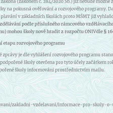
 zákona (zákonem č. 284/2020 Sb.) již nebude možné z
dky na pokusná ověřování a rozvojového programy. Da
plavání v základních školách proto MŠMT již vyhlaš
vzdělávání podle příslušného rámcového vzdělávacíh
u) mohou školy nově hradit z rozpočtu ONIVdle § 16
ní etapu rozvojového programu
 zprávy je dle vyhlášení rozvojového programu stanov
 podpořené školy otevřena pro tyto účely začátkem ro
pořené školy informováni prostřednictvím mailu.
avani/zakladni-vzdelavani/informace-pro-skoly-o-