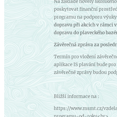
Na základě novely školského
poskytovat finanční prostře
programu na podporu výuky 
dopravu při akcích v rámci 
dopravu do plaveckého bazén
Závěrečná zpráva za posled
Termín pro vložení závěrečné
aplikace IS plavání bude pro
závěrečné zprávy budou pod
Bližší informace na :
https://www.msmt.cz/vzdel
programu-od-roku<br>