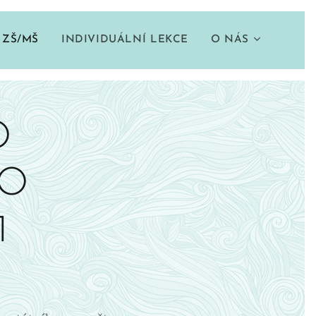
 ZŠ/MŠ
INDIVIDUÁLNÍ LEKCE
O NÁS
O
HO
1