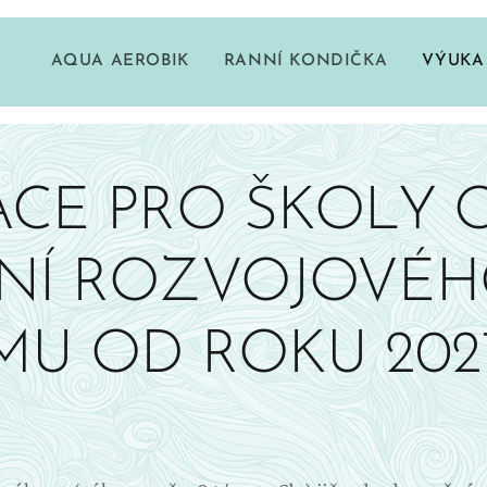
AQUA AEROBIK
RANNÍ KONDIČKA
VÝUKA
CE PRO ŠKOLY 
NÍ ROZVOJOVÉ
U OD ROKU 202