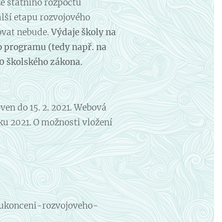
e státního rozpočtu
lší etapu rozvojového
ovat nebude.
Výdaje školy na
o programu (tedy např. na
0 školského zákona.
en do 15. 2. 2021. Webová
ku 2021. O možnosti vložení
ukonceni-rozvojoveho-